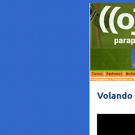
Cursos
Bautismos
Archi
>>Parapente y Paramotor en A
Volando 