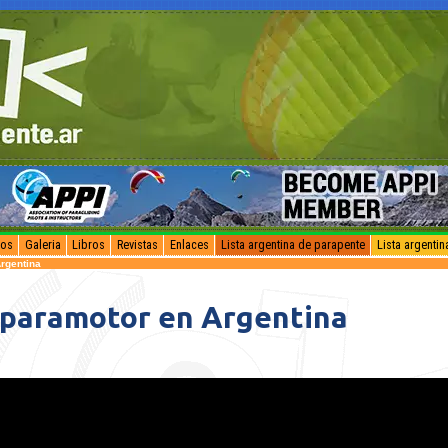
vos
Galeria
Libros
Revistas
Enlaces
Lista argentina de parapente
Lista argenti
rgentina
paramotor en Argentina