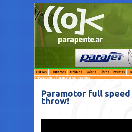
Cursos
Bautismos
Archivos
Galeria
Libros
Revistas
En
>>Parapente y Paramotor en Argentina
Paramotor full spee
throw!