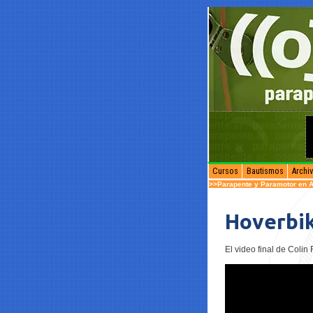
Cursos
Bautismos
Archi
>>Parapente y Paramotor en A
Hoverbi
El video final de Colin