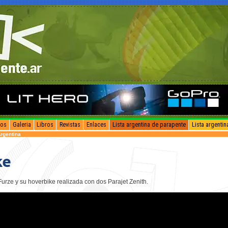
vos
Galeria
Libros
Revistas
Enlaces
Lista argentina de parapente
Lista argenti
rgentina
ke
 Furze y su hoverbike realizada con dos Parajet Zenith.