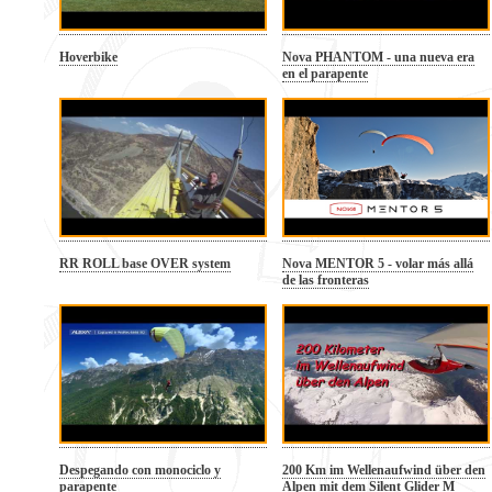
Hoverbike
Nova PHANTOM - una nueva era
en el parapente
RR ROLL base OVER system
Nova MENTOR 5 - volar más allá
de las fronteras
Despegando con monociclo y
200 Km im Wellenaufwind über den
parapente
Alpen mit dem Silent Glider M