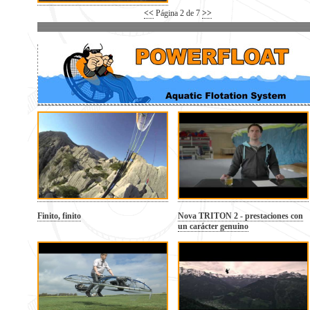
<<
Página 2 de 7
>>
Finito, finito
Nova TRITON 2 - prestaciones con
un carácter genuino