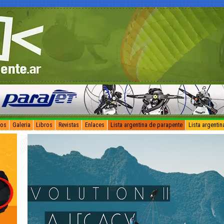
vos
Galeria
Libros
Revistas
Enlaces
Lista argentina de parapente
Lista argenti