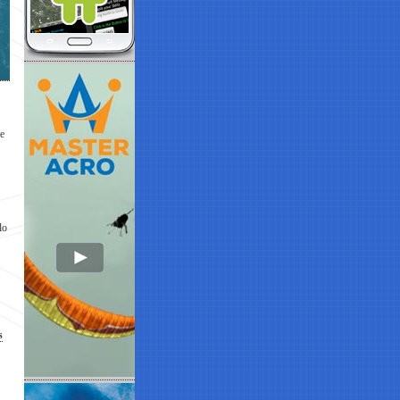
le
lo
s