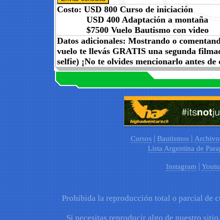
Costo: USD 800 Curso de iniciación
USD 400 Adaptación a montaña
$7500 Vuelo Bautismo con video
Datos adicionales: Mostrando o comentand
vuelo te llevás GRATIS
una segunda filmac
selfie) ¡No te olvides mencionarlo antes de
|
|
Cursos
Bautismos
Archivo
Lista Argentina de Para
|
Instagram
Youtu
Prohibida la reproducción total o parcial de c
Si necesitas reproducir algo de nuestro sitio