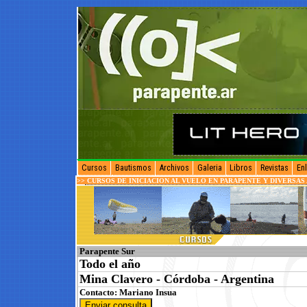
Cursos
Bautismos
Archivos
Galeria
Libros
Revistas
En
>>
CURSOS DE INICIACION AL VUELO EN PARAPENTE Y DIVERSAS
Parapente Sur
Todo el año
Mina Clavero - Córdoba - Argentina
Contacto:
Mariano Insua
Enviar consulta