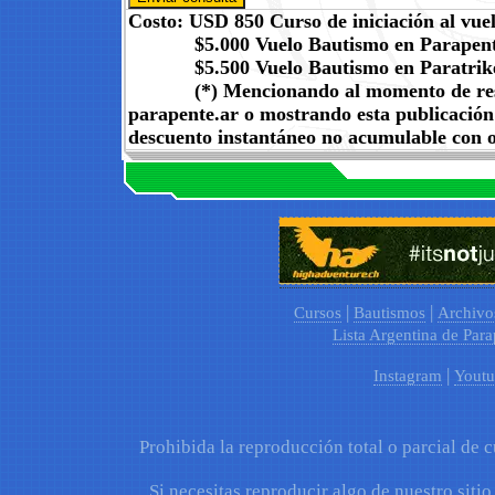
Costo: USD 850 Curso de iniciación al vue
$5.000 Vuelo Bautismo en Parapen
$5.500 Vuelo Bautismo en Paratrik
(*) Mencionando al momento de reserva
parapente.ar o mostrando esta publicación 
descuento instantáneo no acumulable con o
|
|
Cursos
Bautismos
Archivo
Lista Argentina de Para
|
Instagram
Youtu
Prohibida la reproducción total o parcial de c
Si necesitas reproducir algo de nuestro sitio