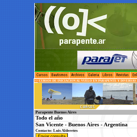
Cursos
Bautismos
Archivos
Galeria
Libros
Revistas
En
>>
CURSOS DE INICIACION AL VUELO EN PARAPENTE Y DIVERSAS
Parapente Buenos Aires
Todo el año
San Vicente - Buenos Aires - Argentina
Contacto:
Luis Alderetes
Enviar consulta