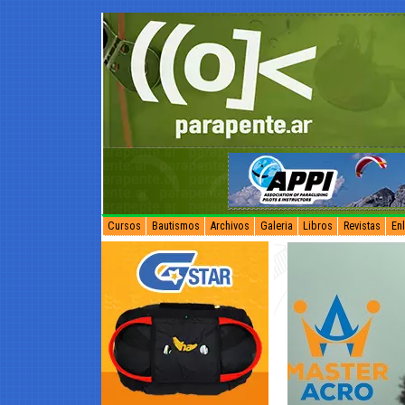
Cursos
Bautismos
Archivos
Galeria
Libros
Revistas
En